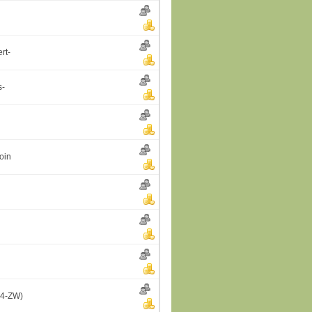
rt-
s-
oin
 4-ZW)