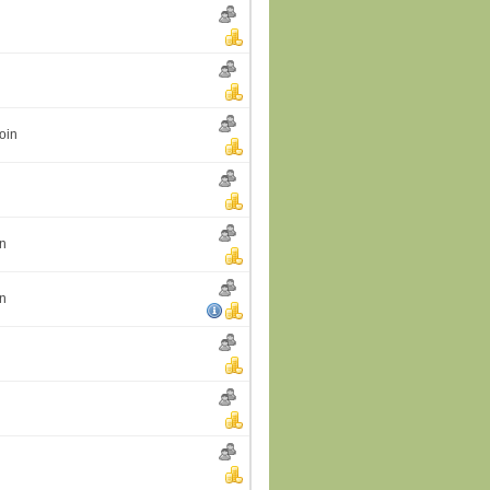
oin
in
in