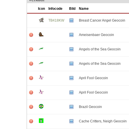
Icon
Infocode
Bild
Name
TB418KW
Breast Cancer Angel Geocoin
Ameisenbaer Geocoin
Angels of the Sea Geocoin
Angels of the Sea Geocoin
April Fool Geocoin
April Fool Geocoin
Brazil Geocoin
Cache Critters, Neigh Geocoin