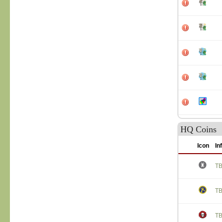
HQ Coins
Icon
In
T
T
T