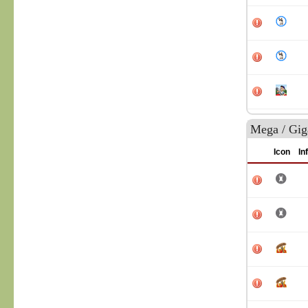
Mega / Gig
Icon
In