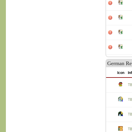
German Re
Icon
In
T
T
T
T